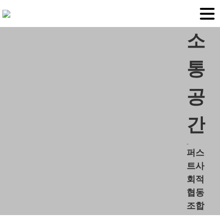
소
통
공
간
퍼스
트사
회적
협동
조합