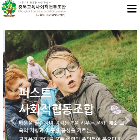
퍼스트
사회적협동조합
Previous
N
배움을 실천하며 공감능력을 키우는 문화,
예술 교
육의 지향과
따뜻한 품성을 기르는
교육복지 확대로 모든 연령의 주민들이
웃으며 행